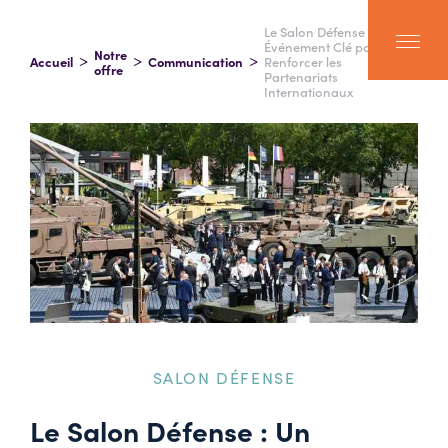
Le Salon Défense : Un
Événement Clé pour
Notre
Accueil
Communication
Renforcer les
offre
Partenariats
Internationaux
SALON DÉFENSE
Le Salon Défense : Un