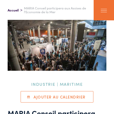
MARIA Conseil participera aux Assises de
Accueil
l'Economie de la Mer
INDUSTRIE | MARITIME
AJOUTER AU CALENDRIER
MARIA Conseil participera