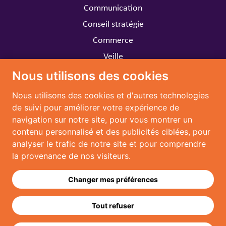
Communication
Conseil stratégie
Commerce
Veille
Nous utilisons des cookies
CARRIÈRE
Nous utilisons des cookies et d'autres technologies
Travailler chez MARIA
de suivi pour améliorer votre expérience de
navigation sur notre site, pour vous montrer un
CONTACT
contenu personnalisé et des publicités ciblées, pour
analyser le trafic de notre site et pour comprendre
Nous contacter
la provenance de nos visiteurs.
Nous suivre:
Changer mes préférences
Tout refuser
2026 © MARIA Conseil - Tous droits réservés -
Mentions légales
-
Politique
de confidentialité
-
Plan du site
-
Agence Web CKC-Net