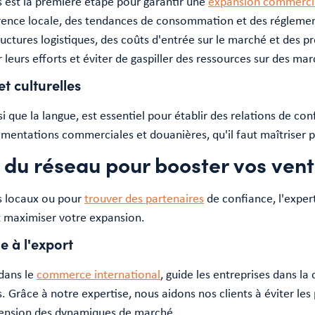
s est la première étape pour garantir une
expansion commerci
urrence locale, des tendances de consommation et des régleme
ctures logistiques, des coûts d'entrée sur le marché et des pr
 leurs efforts et éviter de gaspiller des ressources sur des m
t culturelles
i que la langue, est essentiel pour établir des relations de c
ementations commerciales et douanières, qu'il faut maîtriser p
t du réseau pour booster vos ven
rs locaux ou pour
trouver des partenaires
de confiance, l'exper
t maximiser votre expansion.
e à l'export
dans le
commerce international
, guide les entreprises dans la
 Grâce à notre expertise, nous aidons nos clients à éviter les 
hension des dynamiques de marché.